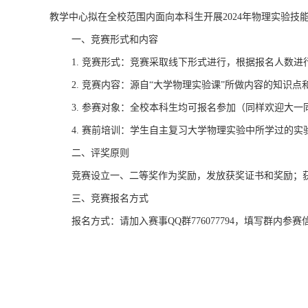
教学中心拟在全校范围内面向本科生开展
202
4
年物理实验技
一、竞赛形式和内容
1. 竞赛形式：竞赛采取线下形式进行，根据报名人数
2. 竞赛内容：源自“大学物理实验课”所做内容的知
3. 参赛对象：全校本科生均可报名参加（同样欢迎大一
4. 赛前培训：学生自主复习大学物理实验中所学过的实
二、评奖原则
竞赛设立一、二等奖作为奖励，发放获奖证书和奖励；
三、竞赛报名方式
报名方式：请加入赛事
QQ群
776077794
，填写群内参赛