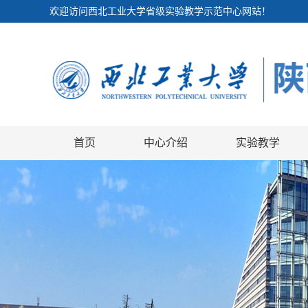
欢迎访问西北工业大学省级实验教学示范中心网站！
首页
中心介绍
实验教学