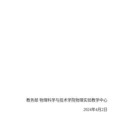
教务部
物理科学与技术学院物理实验教学中心
202
4
年
4
月
2
日