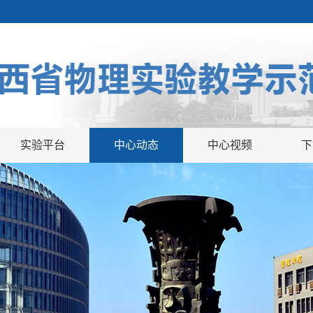
实验平台
中心动态
中心视频
下