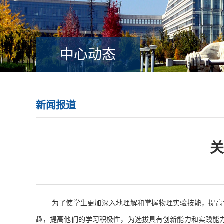
中心动态
新闻报道
关
为了使学生更加深入地理解和掌握物理实验技能，提高
趣，提高他们的学习积极性，为选拔具有创新能力和实践能